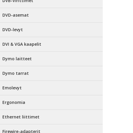
DVB-Virittimet
DVD-asemat
DVD-levyt
DVI & VGA kaapelit
Dymo laitteet
Dymo tarrat
Emolevyt
Ergonomia
Ethernet liittimet
Firewire-adapterit