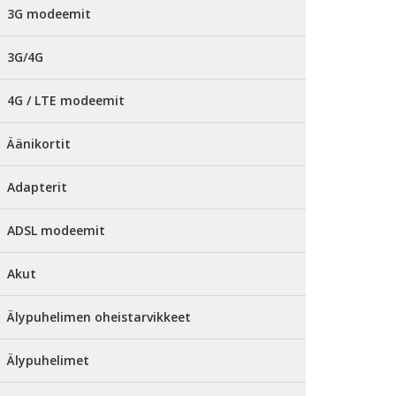
3G modeemit
3G/4G
4G / LTE modeemit
Äänikortit
Adapterit
ADSL modeemit
Akut
Älypuhelimen oheistarvikkeet
Älypuhelimet