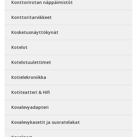
Konttorirotan näppäimistöt
Konttoritarvikkeet
Kosketusnäyttökynät
Kotelot
Kotelotuulettimet
Kotielekroniikka
Kotiteatteri & Hifi
Kovalevyadapteri
Kovalevykasetit ja suoratelakat