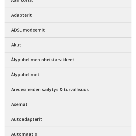
Äänikortit
Adapterit
ADSL modeemit
Akut
Älypuhelimen oheistarvikkeet
Älypuhelimet
Arvoesineiden säilytys & turvallisuus
Asemat
Autoadapterit
Automaatio