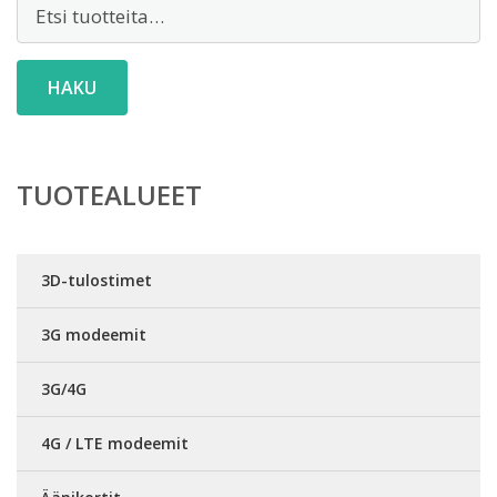
Etsi:
HAKU
TUOTEALUEET
3D-tulostimet
3G modeemit
3G/4G
4G / LTE modeemit