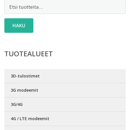
Etsi:
HAKU
TUOTEALUEET
3D-tulostimet
3G modeemit
3G/4G
4G / LTE modeemit