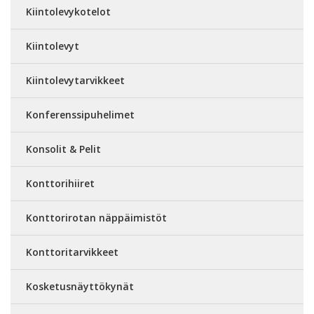
Kiintolevykotelot
Kiintolevyt
Kiintolevytarvikkeet
Konferenssipuhelimet
Konsolit & Pelit
Konttorihiiret
Konttorirotan näppäimistöt
Konttoritarvikkeet
Kosketusnäyttökynät