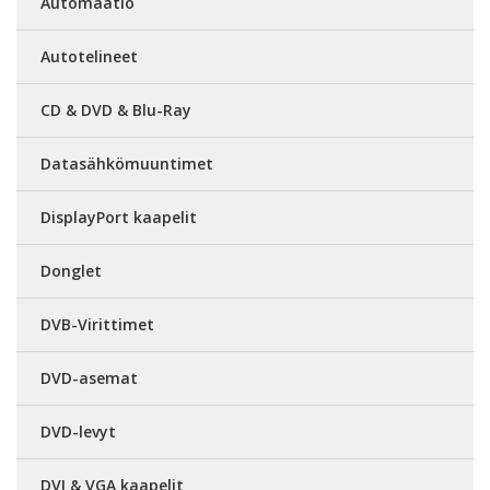
Automaatio
Autotelineet
CD & DVD & Blu-Ray
Datasähkömuuntimet
DisplayPort kaapelit
Donglet
DVB-Virittimet
DVD-asemat
DVD-levyt
DVI & VGA kaapelit