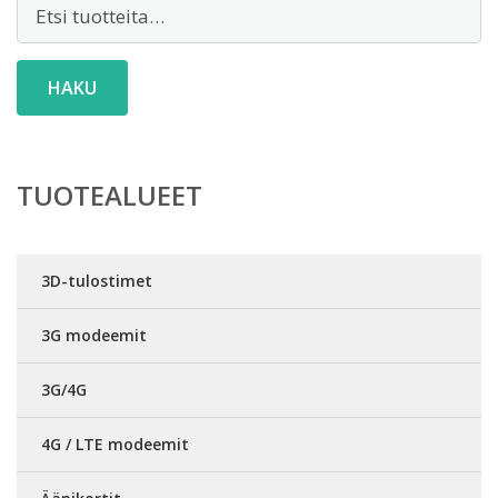
Etsi:
HAKU
TUOTEALUEET
3D-tulostimet
3G modeemit
3G/4G
4G / LTE modeemit