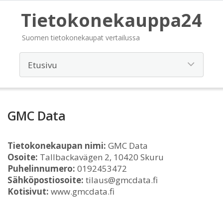
Tietokonekauppa24
Suomen tietokonekaupat vertailussa
GMC Data
Tietokonekaupan nimi:
GMC Data
Osoite:
Tallbackavägen 2, 10420 Skuru
Puhelinnumero:
0192453472
Sähköpostiosoite:
tilaus@gmcdata.fi
Kotisivut:
www.gmcdata.fi