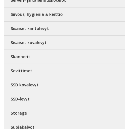
Serveri- ja tallennuskotelot
Siivous, hygienia & keittiö
Sisäiset kiintolevyt
Sisäiset kovalevyt
Skannerit
Sovittimet
SSD kovalevyt
SSD-levyt
Storage
Suojakalvot