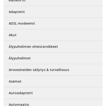
Äänikortit
Adapterit
ADSL modeemit
Akut
Älypuhelimen oheistarvikkeet
Älypuhelimet
Arvoesineiden säilytys & turvallisuus
Asemat
Autoadapterit
Automaatio