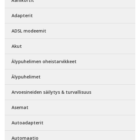
Äänikortit
Adapterit
ADSL modeemit
Akut
Älypuhelimen oheistarvikkeet
Älypuhelimet
Arvoesineiden säilytys & turvallisuus
Asemat
Autoadapterit
Automaatio