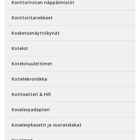
Konttorirotan näppäimistöt
Konttoritarvikkeet
Kosketusnäyttökynät
Kotelot
Kotelotuulettimet
Kotielekroniikka
Kotiteatteri & Hifi
Kovalevyadapteri
Kovalevykasetit ja suoratelakat