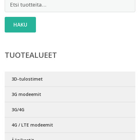
Etsi:
HAKU
TUOTEALUEET
3D-tulostimet
3G modeemit
3G/4G
4G / LTE modeemit