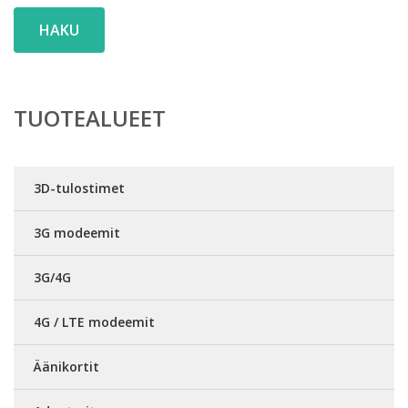
HAKU
TUOTEALUEET
3D-tulostimet
3G modeemit
3G/4G
4G / LTE modeemit
Äänikortit