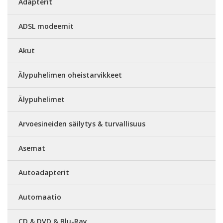
Adapterit
ADSL modeemit
Akut
Älypuhelimen oheistarvikkeet
Älypuhelimet
Arvoesineiden säilytys & turvallisuus
Asemat
Autoadapterit
Automaatio
CD & DVD & Blu-Ray