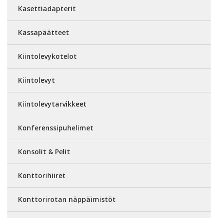
Kasettiadapterit
Kassapäätteet
Kiintolevykotelot
Kiintolevyt
Kiintolevytarvikkeet
Konferenssipuhelimet
Konsolit & Pelit
Konttorihiiret
Konttorirotan näppäimistöt