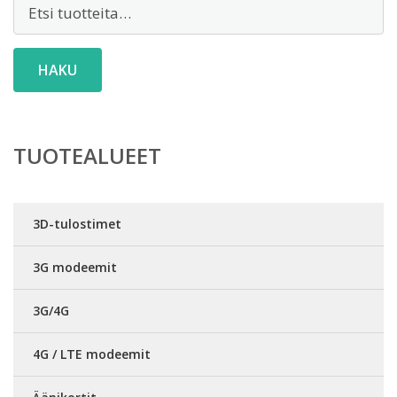
Etsi:
HAKU
TUOTEALUEET
3D-tulostimet
3G modeemit
3G/4G
4G / LTE modeemit