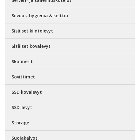
Serveri- ja tallennuskotelot
Siivous, hygienia & keittiö
Sisäiset kiintolevyt
Sisäiset kovalevyt
Skannerit
Sovittimet
SSD kovalevyt
SSD-levyt
Storage
Suojakalvot