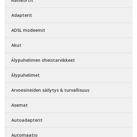
Äänikortit
Adapterit
ADSL modeemit
Akut
Älypuhelimen oheistarvikkeet
Älypuhelimet
Arvoesineiden säilytys & turvallisuus
Asemat
Autoadapterit
Automaatio