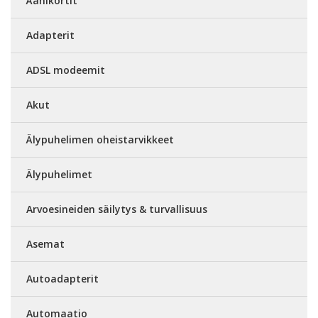
Äänikortit
Adapterit
ADSL modeemit
Akut
Älypuhelimen oheistarvikkeet
Älypuhelimet
Arvoesineiden säilytys & turvallisuus
Asemat
Autoadapterit
Automaatio