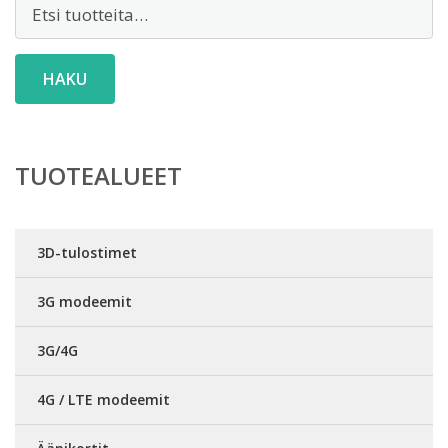
Etsi:
HAKU
TUOTEALUEET
3D-tulostimet
3G modeemit
3G/4G
4G / LTE modeemit