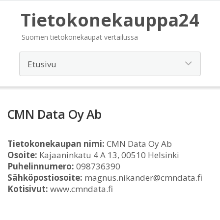
Tietokonekauppa24
Suomen tietokonekaupat vertailussa
CMN Data Oy Ab
Tietokonekaupan nimi:
CMN Data Oy Ab
Osoite:
Kajaaninkatu 4 A 13, 00510 Helsinki
Puhelinnumero:
098736390
Sähköpostiosoite:
magnus.nikander@cmndata.fi
Kotisivut:
www.cmndata.fi