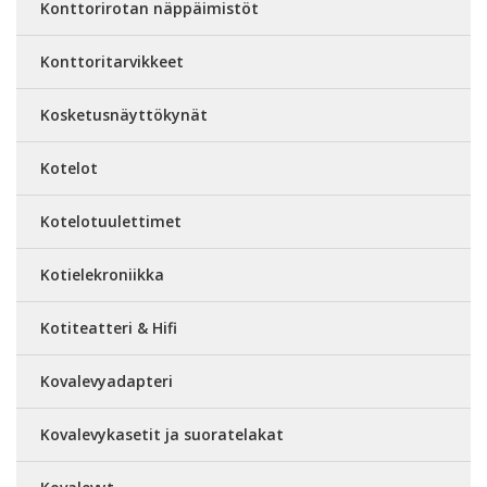
Konttorirotan näppäimistöt
Konttoritarvikkeet
Kosketusnäyttökynät
Kotelot
Kotelotuulettimet
Kotielekroniikka
Kotiteatteri & Hifi
Kovalevyadapteri
Kovalevykasetit ja suoratelakat