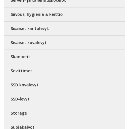
Serveri- ja tallennuskotelot
Siivous, hygienia & keittiö
Sisäiset kiintolevyt
Sisäiset kovalevyt
Skannerit
Sovittimet
SSD kovalevyt
SSD-levyt
Storage
Suojakalvot