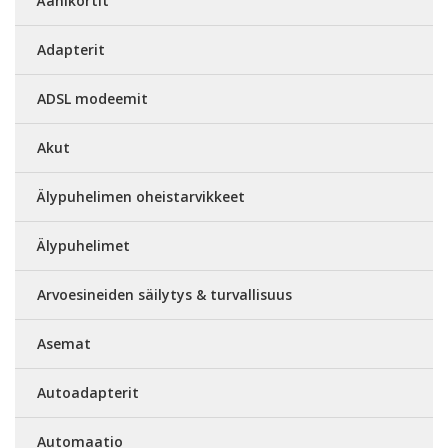
Äänikortit
Adapterit
ADSL modeemit
Akut
Älypuhelimen oheistarvikkeet
Älypuhelimet
Arvoesineiden säilytys & turvallisuus
Asemat
Autoadapterit
Automaatio