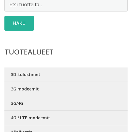
Etsi:
HAKU
TUOTEALUEET
3D-tulostimet
3G modeemit
3G/4G
4G / LTE modeemit