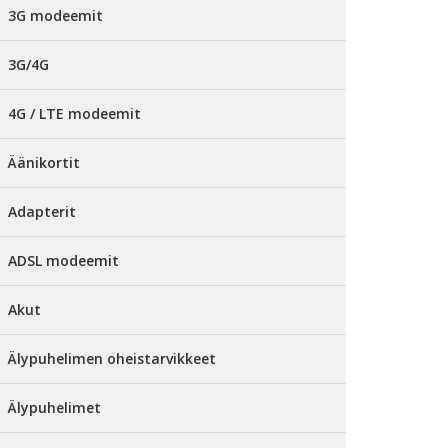
3G modeemit
3G/4G
4G / LTE modeemit
Äänikortit
Adapterit
ADSL modeemit
Akut
Älypuhelimen oheistarvikkeet
Älypuhelimet