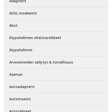
Adapterit
ADSL modeemit
Akut
Älypuhelimen oheistarvikkeet
Älypuhelimet
Arvoesineiden säilytys & turvallisuus
Asemat
Autoadapterit
Automaatio
Autotelineet