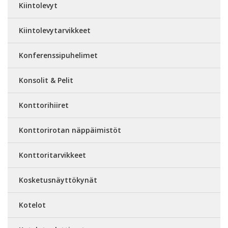
Kiintolevyt
Kiintolevytarvikkeet
Konferenssipuhelimet
Konsolit & Pelit
Konttorihiiret
Konttorirotan näppäimistöt
Konttoritarvikkeet
Kosketusnäyttökynät
Kotelot