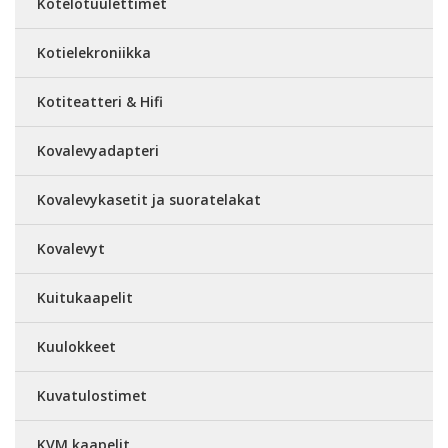
Kotelotuulettimet
Kotielekroniikka
Kotiteatteri & Hifi
Kovalevyadapteri
Kovalevykasetit ja suoratelakat
Kovalevyt
Kuitukaapelit
Kuulokkeet
Kuvatulostimet
KVM kaapelit