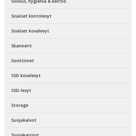
Siivous, hygienia & keittiö
Sisäiset kiintolevyt
Sisäiset kovalevyt
Skannerit
Sovittimet
SSD kovalevyt
SSD-levyt
Storage
Suojakalvot
Suojakansiot