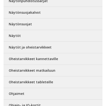
Näytönpuhdistussarjat
Näytönsuojakalvot
Näytönsuojat
Näytöt
Näytöt ja oheistarvikkeet
Oheistarvikkeet kannettaville
Oheistarvikkeet matkailuun
Oheistarvikkeet tableteille
Ohjaimet
Ohjain- ja IO-kortit