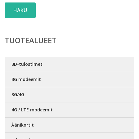
HAKU
TUOTEALUEET
3D-tulostimet
3G modeemit
3G/4G
4G / LTE modeemit
Äänikortit