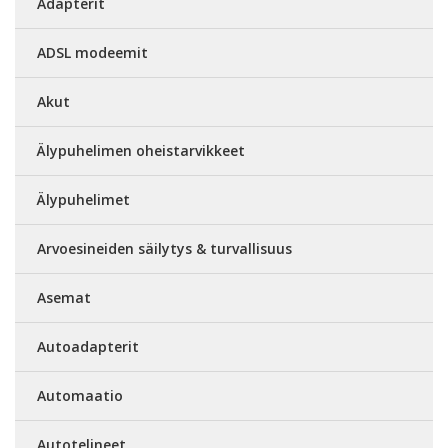
Adapterit
ADSL modeemit
Akut
Älypuhelimen oheistarvikkeet
Älypuhelimet
Arvoesineiden säilytys & turvallisuus
Asemat
Autoadapterit
Automaatio
Autotelineet