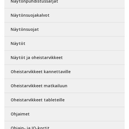
Näytönpuhdistussarjat
Näytönsuojakalvot
Näytönsuojat
Näytöt
Näytöt ja oheistarvikkeet
Oheistarvikkeet kannettaville
Oheistarvikkeet matkailuun
Oheistarvikkeet tableteille
Ohjaimet
Ohjain- ja IO-kortit