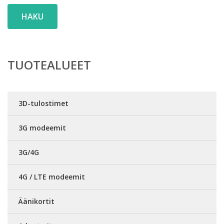
HAKU
TUOTEALUEET
3D-tulostimet
3G modeemit
3G/4G
4G / LTE modeemit
Äänikortit