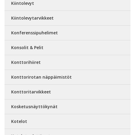
Kiintolevyt
Kiintolevytarvikkeet
Konferenssipuhelimet
Konsolit & Pelit
Konttorihiiret
Konttorirotan näppäimistöt
Konttoritarvikkeet
Kosketusnäyttökynät
Kotelot