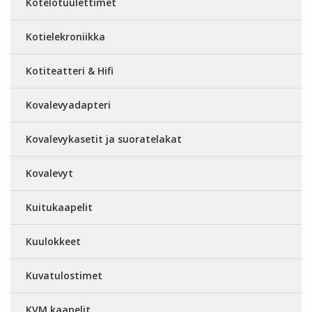
Kotelotuulettimet
Kotielekroniikka
Kotiteatteri & Hifi
Kovalevyadapteri
Kovalevykasetit ja suoratelakat
Kovalevyt
Kuitukaapelit
Kuulokkeet
Kuvatulostimet
KVM kaapelit