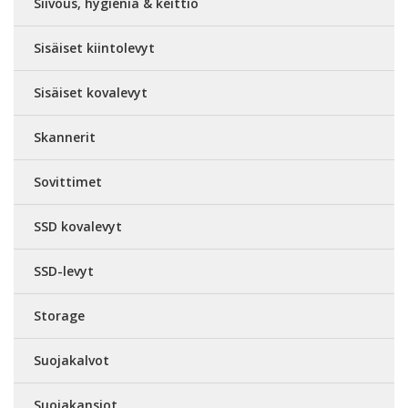
Siivous, hygienia & keittiö
Sisäiset kiintolevyt
Sisäiset kovalevyt
Skannerit
Sovittimet
SSD kovalevyt
SSD-levyt
Storage
Suojakalvot
Suojakansiot