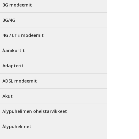
3G modeemit
3G/4G
4G / LTE modeemit
Äänikortit
Adapterit
ADSL modeemit
Akut
Älypuhelimen oheistarvikkeet
Älypuhelimet