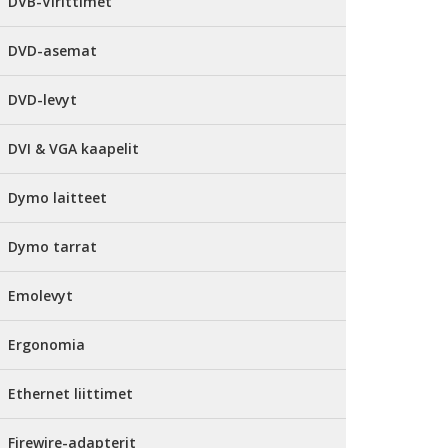
DVB-Virittimet
DVD-asemat
DVD-levyt
DVI & VGA kaapelit
Dymo laitteet
Dymo tarrat
Emolevyt
Ergonomia
Ethernet liittimet
Firewire-adapterit