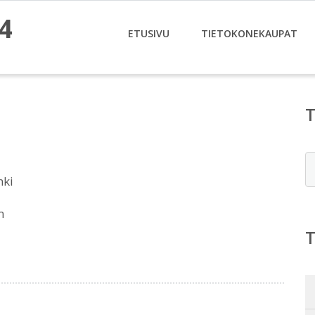
4
ETUSIVU
TIETOKONEKAUPAT
E
nki
m