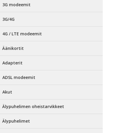
3G modeemit
3G/4G
4G / LTE modeemit
Äänikortit
Adapterit
ADSL modeemit
Akut
Älypuhelimen oheistarvikkeet
Älypuhelimet