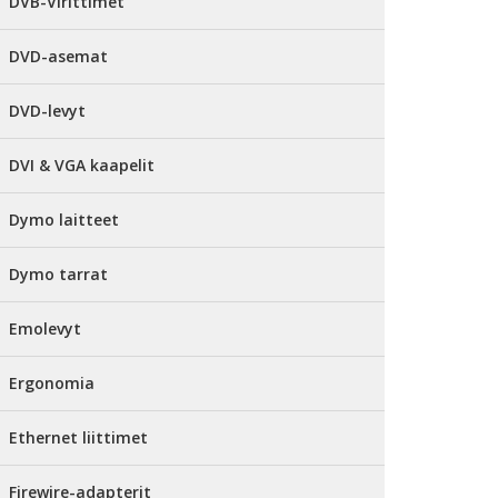
DVB-Virittimet
DVD-asemat
DVD-levyt
DVI & VGA kaapelit
Dymo laitteet
Dymo tarrat
Emolevyt
Ergonomia
Ethernet liittimet
Firewire-adapterit